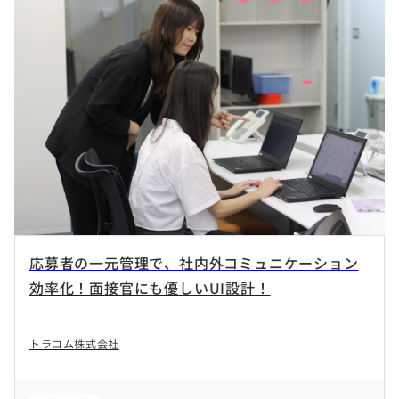
1～50名
51～100名
101～300名
301～1000名
1001名以上
業種
すべてを選択
製造・メーカー
流通・卸売・小売
金融
サービス
建設・不動産
運輸・交通
飲食・外食
応募者の一元管理で、社内外コミュニケーション
ホテル・旅行
医療・介護・福祉
コンサルティング
効率化！面接官にも優しいUI設計！
マスコミ・広告・マーケティング
士業
人材関連
教育機関
インターネットメディア
Web制作・開発
トラコム株式会社
官公庁・公社・団体