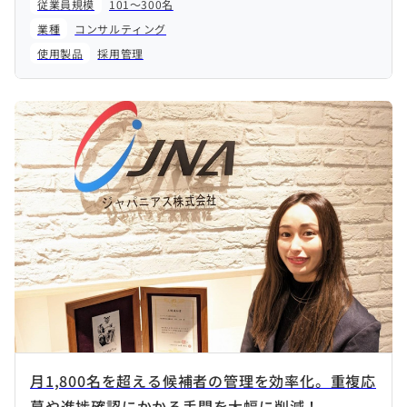
従業員規模
101～300名
業種
コンサルティング
使用製品
採用管理
月1,800名を超える候補者の管理を効率化。重複応
募や進捗確認にかかる手間を大幅に削減！