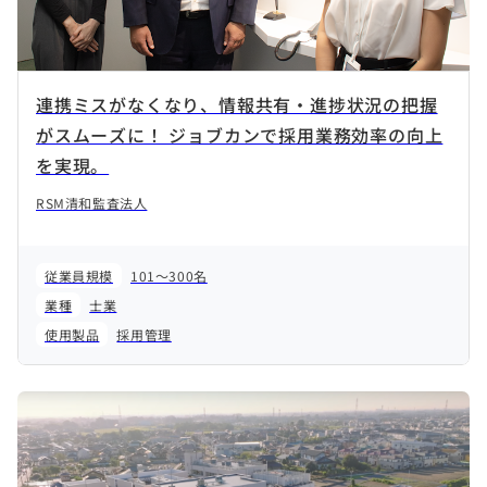
連携ミスがなくなり、情報共有・進捗状況の把握
がスムーズに！ ジョブカンで採用業務効率の向上
を実現。
RSM清和監査法人
従業員規模
101～300名
業種
士業
使用製品
採用管理