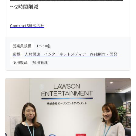
～2時間削減
ContractS株式会社
従業員規模
1～50名
業種
人材関連
インターネットメディア
Web制作・開発
使用製品
採用管理