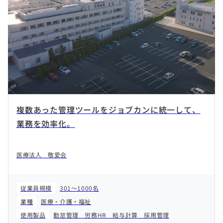
複数あった管理ツールをジョブカンに統一して、
業務を効率化。
医療法人 敬愛会
従業員規模
301～1000名
業種
医療・介護・福祉
使用製品
勤怠管理
労務HR
給与計算
採用管理