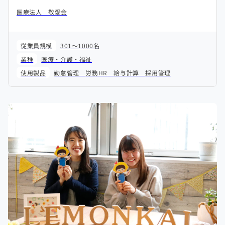
医療法人 敬愛会
従業員規模
301～1000名
業種
医療・介護・福祉
使用製品
勤怠管理
労務HR
給与計算
採用管理