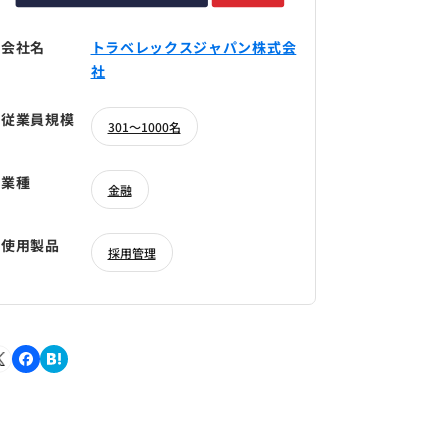
会社名
トラベレックスジャパン株式会
社
従業員規模
301～1000名
業種
金融
使用製品
採用管理