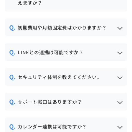
えますか？
に、効果的な標準テンプレートも搭載して
います。
いいえ、事前の質問テンプレートの作成含
め最小限の操作で完結します。ジョブカン
初期費用や月額固定費はかかりますか？
上の候補者詳細から依頼ボタンを押すだけ
で、その後の推薦者への案内や回答リマイ
初期費用や月額の追加固定費は一切不要
ンド、レポート作成はすべてシステムが自
で、実施した件数分のみ費用が発生するた
LINEとの連携は可能ですか？
動で行います。
め、コストを最小限に抑えた運用が可能で
す。また、最初の候補者5名分までは無料、
可能です。
ジョブカン採用管理上から、候
6人目以降、リファレンスチェック依頼時に
補者に対してLINEでメッセージを送受信で
セキュリティ体制を教えてください。
課金が発生します。「押し間違い」を防ぐ
きます。
ため、課金発生時には必ず確認のポップを
ジョブカン採用管理は国内Googleサーバー
設けています。
を使用しており、Google水準のセキュリ
サポート窓口はありますか？
ティ強度になります。
IPアドレス制限設定もできるため、社内で
お試し期間中も全てのサポートを無料でご
のみ利用させることも可能です。
利用いただけます。
カレンダー連携は可能ですか？
また、ジョブカンシリーズは、情報セキュ