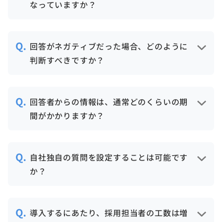
なっていますか？
回答内容はジョブカンの強固なセキュリ
ティ環境下で管理されます。また、推薦者
回答がネガティブだった場合、どのように
が回答する際にも、情報の取り扱いに関す
判断すべきですか？
る規約への同意を必須としています。
リファレンスチェックはあくまで「判断材
料の一つ」です。結果をそのまま合否に直
回答者からの情報は、通常どのくらいの期
結させるのではなく、面接での印象との乖
間がかかりますか？
離を確認したり、入社後のフォローに活か
したりすることをお勧めしています。
依頼開始から平均して3〜5営業日程度でレ
ポートが納品されます。オンライン完結の
自社独自の質問を設定することは可能です
ため、電話や書類の郵送に比べてスピー
か？
ディな回収が可能です。
はい、可能です。職種や役職に合わせたカ
スタマイズ機能をご用意しています。ま
導入するにあたり、採用担当者の工数は増
た、何を聞けばいいか分からない方向け