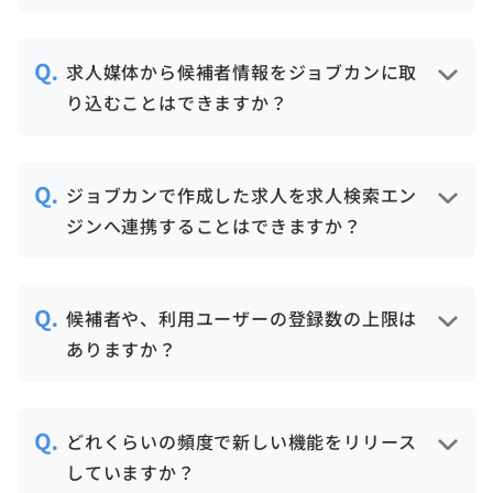
リティマネジメントシステム「ISO
【お問合せ方法】
Googleカレンダー、サイボウズ、
27001」の認証を取得しています。
・電話：050-3161-4962
Office365に対応しています。
求人媒体から候補者情報をジョブカンに取
・メール（お問合せフォーム）：
り込むことはできますか？
https://jobcan-
ats.zendesk.com/hc/ja/requests/new
特定のタイミングで、求人媒体から候補者
・チャット
情報を自動でジョブカンに取り込みます。
ジョブカンで作成した求人を求人検索エン
※すべての窓口受付時間：平日10:00～
対象の求人媒体については、
サポート窓口
ジンへ連携することはできますか？
12:00/13:00～17:00
へお問い合わせください。
IndeedやGoogleしごと検索に連携ができ
ます。 連携した求人に応募があった場合
候補者や、利用ユーザーの登録数の上限は
は、候補者情報が自動でジョブカンに登録
ありますか？
されます。
候補者や利用ユーザーの登録数に上限はあ
りません。
どれくらいの頻度で新しい機能をリリース
ユーザー数は料金にも含まれません。
していますか？