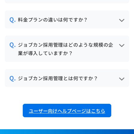
ジョブカンの他サービスとセットでお使い
いただくと、セット割引を適用できます。
料金プランの違いは何ですか？
求人媒体自動連携機能の有無になります。
求人媒体自動連携機能とは、求人媒体から
ジョブカン採用管理はどのような規模の企
候補者情報をジョブカンへ自動取り込みす
業が導入していますか？
る機能です。
月間の応募者数10名程の企業様から、数千
名の企業様まで、幅広い採用規模でお使い
ジョブカン採用管理とは何ですか？
いただいています。
導入事例は
応募者受付から採用決定までにかかる業務
こちら
。
を一元管理し、採用活動を見える化・自動
化・効率化できるシステムです。
ユーザー向けヘルプページはこちら
求人媒体、人材紹介会社、自社採用サイト
等あらゆる募集経路の応募者の一元管理が
可能です。