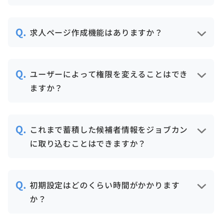
約2週間に1度のペースで、機能改善や新機
能のリリースを行っています。
求人ページ作成機能はありますか？
実際にご利用いただいているお客様からの
要望がきっかけに搭載された機能も多数ご
あります。
ざいます。
フォーマットに沿って入力するだけで、簡
ユーザーによって権限を変えることはでき
単に求人ページを作成いただけます。
ますか？
作成した求人ページを、自社ホームページ
にリンク設定することも可能です。
可能です。
管理者、採用担当者、選考担当者の3つの権
これまで蓄積した候補者情報をジョブカン
限を用意しております。
に取り込むことはできますか？
また、権限のカスタマイズ機能を利用し
て、任意の権限を作成することできます。
可能です。
候補者情報が入ったCSVファイルをアップ
初期設定はどのくらい時間がかかります
ロードすることで、一括で登録できます。
か？
設定開始前にジョブカンで選考を管理する