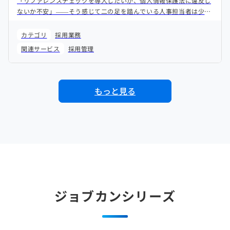
「リファレンスチェックを導入したいが、個人情報保護法に違反し
ないか不安」——そう感じて二の足を踏んでいる人事担当者は少な
くありません。本記事では、リファレンスチェックの法的根拠を整
理し、合法的に実施するための具体的な手順をわかりやすく解説し
カテゴリ
採用業務
ます。
関連サービス
採用管理
もっと見る
ジョブカンシリーズ