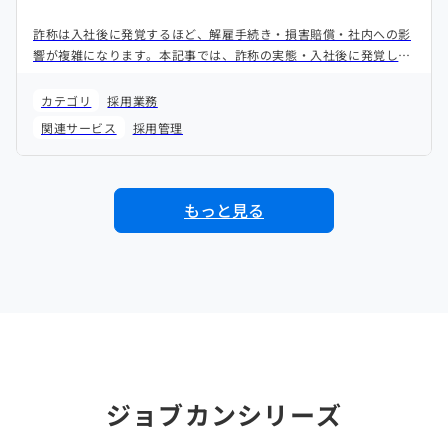
詐称は入社後に発覚するほど、解雇手続き・損害賠償・社内への影
響が複雑になります。本記事では、詐称の実態・入社後に発覚した
場合のリスク・そして最も重要な「入社前に防ぐための方法」を解
説します。
カテゴリ
採用業務
関連サービス
採用管理
もっと見る
ジョブカンシリーズ