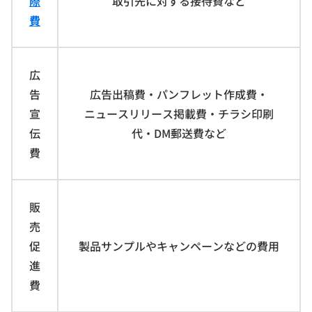
際
取引先に対する接待費など
費
広
告
広告出稿費・パンフレット作成費・
宣
ニュースリリース掲載費・チラシ印刷
伝
代・DM郵送費など
費
販
売
促
製品サンプルやキャンペーンなどの費用
進
費