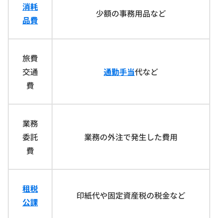
消耗
少額の事務用品など
品費
旅費
交通
通勤手当
代など
費
業務
委託
業務の外注で発生した費用
費
租税
印紙代や固定資産税の税金など
公課