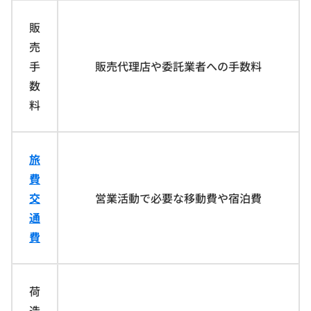
販
売
手
販売代理店や委託業者への手数料
数
料
旅
費
交
営業活動で必要な移動費や宿泊費
通
費
荷
造