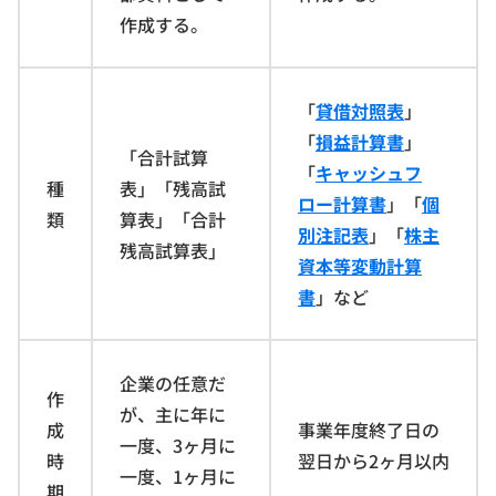
作成する。
「
貸借対照表
」
「
損益計算書
」
「合計試算
「
キャッシュフ
種
表」「残高試
ロー計算書
」「
個
類
算表」「合計
別注記表
」「
株主
残高試算表」
資本等変動計算
書
」など
企業の任意だ
作
が、主に年に
成
事業年度終了日の
一度、3ヶ月に
時
翌日から2ヶ月以内
一度、1ヶ月に
期