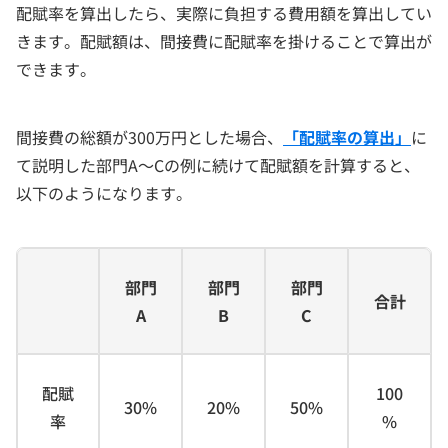
配賦率を算出したら、実際に負担する費用額を算出してい
きます。配賦額は、間接費に配賦率を掛けることで算出が
できます。
間接費の総額が300万円とした場合、
「配賦率の算出」
に
て説明した部門A～Cの例に続けて配賦額を計算すると、
以下のようになります。
部門
部門
部門
合計
A
B
C
配賦
100
30%
20%
50%
率
%