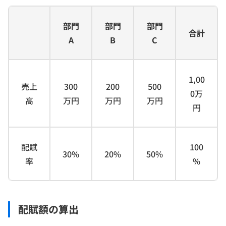
部門
部門
部門
合計
A
B
C
1,00
売上
300
200
500
0万
高
万円
万円
万円
円
配賦
100
30%
20%
50%
率
%
配賦額の算出