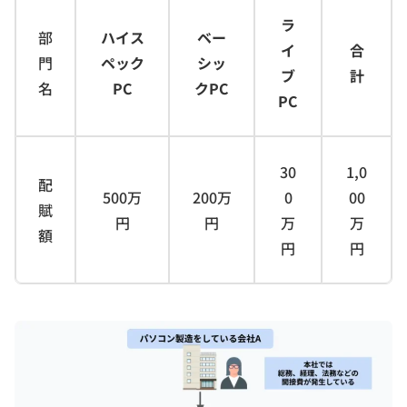
ラ
部
ハイス
ベー
イ
合
門
ペック
シッ
ブ
計
名
PC
クPC
PC
30
1,0
配
500万
200万
0
00
賦
円
円
万
万
額
円
円