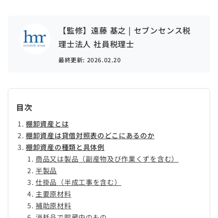
【監修】遠藤 基之 | セブンセンス税
理士法人 社員税理士
最終更新:
2026.02.20
目次
棚卸資産とは
棚卸資産は貸借対照表のどこにあるのか
棚卸資産の種類と具体例
商品又は製品（副産物及び作業くずを含む）
半製品
仕掛品（半成工事を含む）
主要原材料
補助原材料
消耗品で貯蔵中のもの