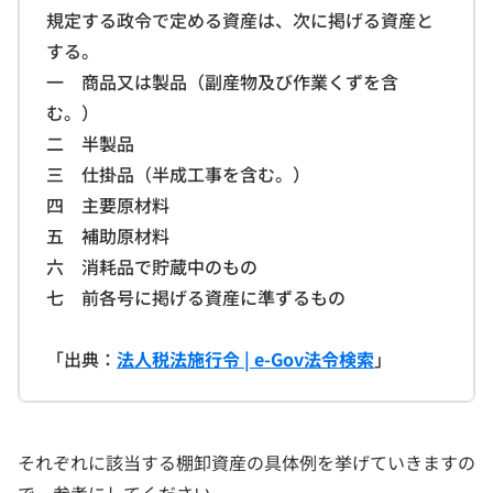
規定する政令で定める資産は、次に掲げる資産と
する。
一 商品又は製品（副産物及び作業くずを含
む。）
二 半製品
三 仕掛品（半成工事を含む。）
四 主要原材料
五 補助原材料
六 消耗品で貯蔵中のもの
七 前各号に掲げる資産に準ずるもの
「出典：
法人税法施行令 | e-Gov法令検索
」
それぞれに該当する棚卸資産の具体例を挙げていきますの