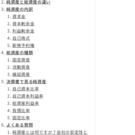
純資産と総資産の違い
純資産の内訳
資本金
資本剰余金
利益剰余金
自己株式
新株予約権
総資産の種類
固定資産
流動資産
繰延資産
決算書で見る純資産
自己資本比率
自己資本利益率
総資産利益率
負債比率
固定比率
よくある質問
純資産とは何ですか？会社の安定性と