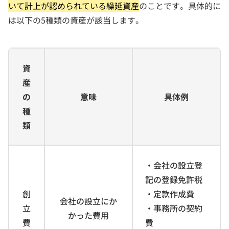
いて計上が認められている繰延資産
のことです。具体的に
は以下の5種類の資産が該当します。
資
産
の
意味
具体例
種
類
・会社の設立登
記の登録免許税
創
・定款作成費
会社の設立にか
立
・事務所の契約
かった費用
費
費