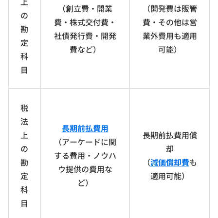
上
（創立費・開業
（開発費は販管
の
費・株式交付費・
費・その他は営
勘
社債発行費・開発
業外費用も適用
定
費など）
可能）
科
目
税
法
長期前払費用
上
長期前払費用償
（アーケードに関
の
却
する費用・ノウハ
勘
（
減価償却費
も
ウ提供の費用な
定
適用可能）
ど）
科
目