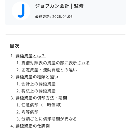
ジョブカン会計 | 監修
最終更新:
2026.04.06
目次
繰延資産とは？
貸借対照表の資産の部に表示される
固定資産・流動資産との違い
繰延資産の種類と違い
会計上の繰延資産
税法上の繰延資産
繰延資産の償却方法・期間
任意償却（一時償却）
均等償却
分類ごとに償却期間が異なる
繰延資産の仕訳例