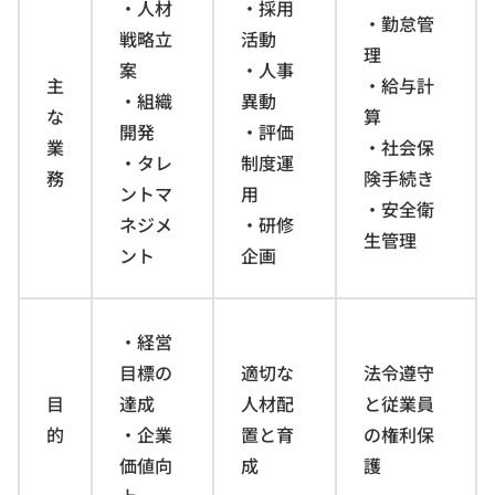
・人材
・採用
・勤怠管
戦略立
活動
理
案
・人事
主
・給与計
・組織
異動
な
算
開発
・評価
業
・社会保
・タレ
制度運
務
険手続き
ントマ
用
・安全衛
ネジメ
・研修
生管理
ント
企画
・経営
目標の
適切な
法令遵守
目
達成
人材配
と従業員
的
・企業
置と育
の権利保
価値向
成
護