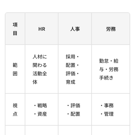
項
HR
人事
労務
目
人材に
採用・
勤怠・給
範
関わる
配置・
与・労務
囲
活動全
評価・
手続き
体
育成
視
・戦略
・評価
・事務
点
・資産
・配置
・管理