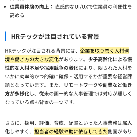
従業員体験の向上：
直感的なUI/UXで従業員の利便性を
高める
HRテックが注目されている背景
HRテックが注目される背景には、
企業を取り巻く人材環
境や働き方の大きな変化
があります。
少子高齢化による慢
性的な人材不足や採用競争の激化
により、限られた人材を
いかに効率的かつ的確に確保・活用するかが重要な経営課
題となっています。また、
リモートワークや副業など働き
方が多様化
し、従来の画一的な人事管理では対応が難しく
なっている点も背景の一つです。
さらに、採用、評価、育成、配置といった人事業務は
属人
化
しやすく、
担当者の経験や勘に依存してきた
側面があり