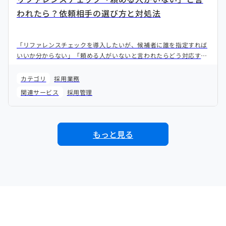
われたら？依頼相手の選び方と対処法
「リファレンスチェックを導入したいが、候補者に誰を指定すれば
いいか分からない」「頼める人がいないと言われたらどう対応すれ
ばいいか」——こうした実務的な疑問が、導入の一歩手前でブレー
キになることがあります。本記事では、リファレンス先の選定基準
カテゴリ
採用業務
から、候補者の断りパターンへの具体的な対応まで解説します。
関連サービス
採用管理
もっと見る