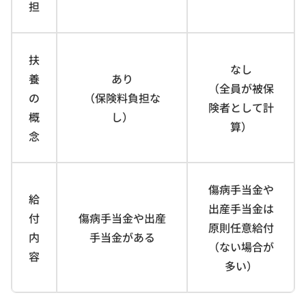
担
扶
なし
養
あり
（全員が被保
の
（保険料負担な
険者として計
概
し）
算）
念
傷病手当金や
給
出産手当金は
付
傷病手当金や出産
原則任意給付
内
手当金がある
（ない場合が
容
多い）