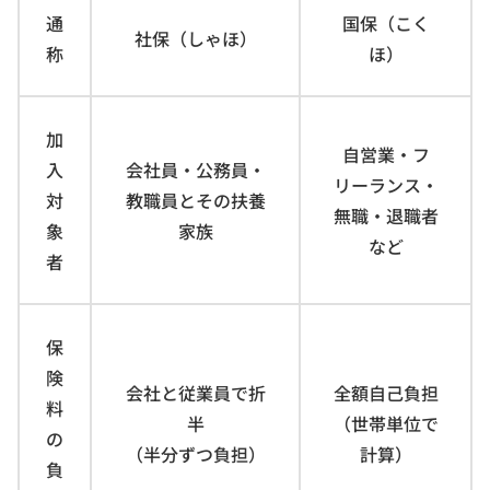
通
国保（こく
社保（しゃほ）
称
ほ）
加
自営業・フ
入
会社員・公務員・
リーランス・
対
教職員とその扶養
無職・退職者
象
家族
など
者
保
険
会社と従業員で折
全額自己負担
料
半
（世帯単位で
の
（半分ずつ負担）
計算）
負