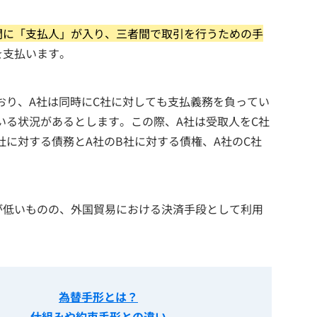
間に「支払人」が入り、三者間で取引を行うための手
を支払います。
おり、A社は同時にC社に対しても支払義務を負ってい
いる状況があるとします。この際、A社は受取人をC社
社に対する債務とA社のB社に対する債権、A社のC社
が低いものの、外国貿易における決済手段として利用
為替手形とは？
仕組みや約束手形との違い