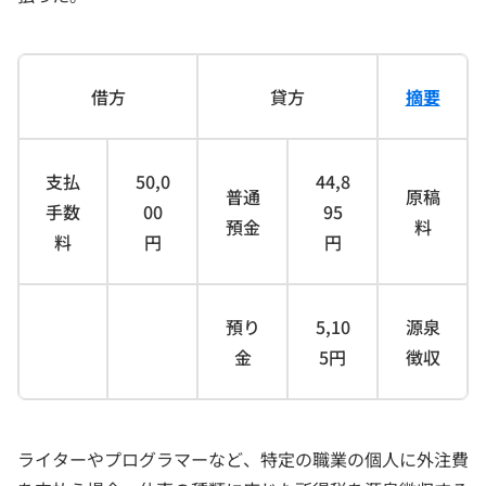
借方
貸方
摘要
支払
50,0
44,8
普通
原稿
手数
00
95
預金
料
料
円
円
預り
5,10
源泉
金
5円
徴収
ライターやプログラマーなど、特定の職業の個人に外注費