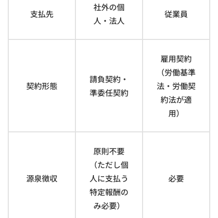
社外の個
支払先
従業員
人・法人
雇用契約
（労働基準
請負契約・
契約形態
法・労働契
準委任契約
約法が適
用）
原則不要
（ただし個
源泉徴収
人に支払う
必要
特定報酬の
み必要）