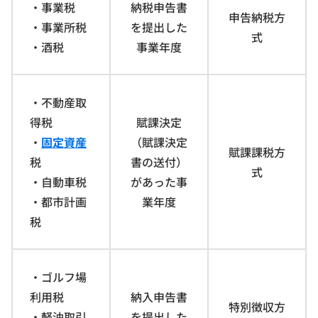
・事業税
納税申告書
申告納税方
・事業所税
を提出した
式
・酒税
事業年度
・不動産取
得税
賦課決定
・
固定資産
（賦課決定
賦課課税方
税
書の送付）
式
・自動車税
があった事
・都市計画
業年度
税
・ゴルフ場
利用税
納入申告書
特別徴収方
・軽油取引
を提出した