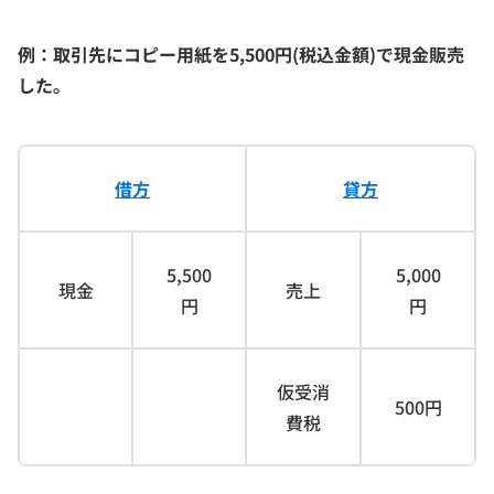
例：取引先にコピー用紙を5,500円(税込金額)で現金販売
した｡
借方
貸方
5,500
5,000
現金
売上
円
円
仮受消
500円
費税