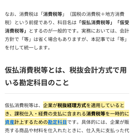
なお、消費税は「
消費税等
」（国税の消費税＋地方消費
税）という前提であり、科目名は
「仮払消費税等」「仮受
消費税等」
とするのが一般的です。実務においては、会計
方針で「等」は省く場合もありますが、本記事では「等」
を付して統一します。
仮払消費税等とは、税抜会計方式で用
いる勘定科目のこと
仮払消費税等は、
企業が
税抜経理方式
を適用していると
き、課税仕入・経費の支払に含まれる
消費税等
を一時的に
資産
計上するための
勘定科目
です。具体的には、企業が販
売する商品や材料を仕入れたときに、仕入先に支払った代