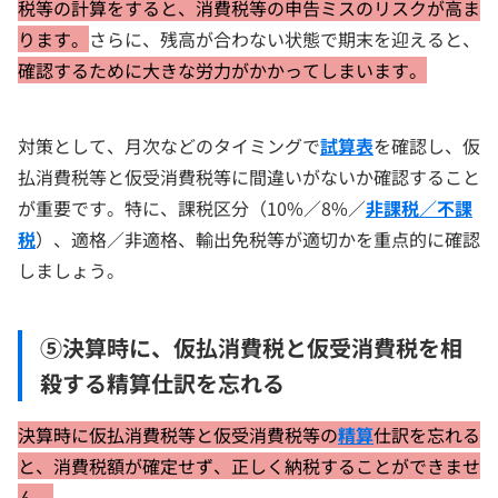
税等の計算をすると、消費税等の申告ミスのリスクが高ま
ります。
さらに、残高が合わない状態で期末を迎えると、
確認するために大きな労力がかかってしまいます。
対策として、月次などのタイミングで
試算表
を確認し、仮
払消費税等と仮受消費税等に間違いがないか確認すること
が重要です。特に、課税区分（10%／8%／
非課税／不課
税
）、適格／非適格、輸出免税等が適切かを重点的に確認
しましょう。
⑤決算時に、仮払消費税と仮受消費税を相
殺する精算仕訳を忘れる
決算時に仮払消費税等と仮受消費税等の
精算
仕訳を忘れる
と、消費税額が確定せず、正しく納税することができませ
ん。