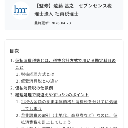
【監修】遠藤 基之 | セブンセンス税
理士法人 社員税理士
最終更新:
2026.04.23
目次
仮払消費税等とは、税抜会計方式で用いる勘定科目の
こと
税抜経理方式とは
仮受消費税との違い
仮払消費税の仕訳例
経理処理で間違えやすい5つのポイント
①税込金額のまま本体価格と消費税を分けずに処理
してしまう
②非課税の取引（土地代、商品券など）なのに、仮
払消費税を計上してしまう