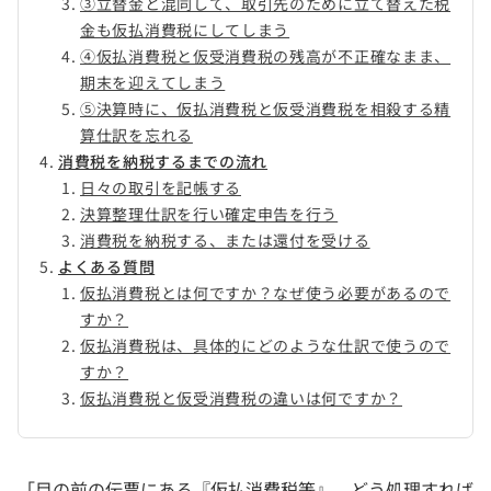
③立替金と混同して、取引先のために立て替えた税
金も仮払消費税にしてしまう
④仮払消費税と仮受消費税の残高が不正確なまま、
期末を迎えてしまう
⑤決算時に、仮払消費税と仮受消費税を相殺する精
算仕訳を忘れる
消費税を納税するまでの流れ
日々の取引を記帳する
決算整理仕訳を行い確定申告を行う
消費税を納税する、または還付を受ける
よくある質問
仮払消費税とは何ですか？なぜ使う必要があるので
すか？
仮払消費税は、具体的にどのような仕訳で使うので
すか？
仮払消費税と仮受消費税の違いは何ですか？
「目の前の伝票にある『仮払消費税等』、どう処理すれば