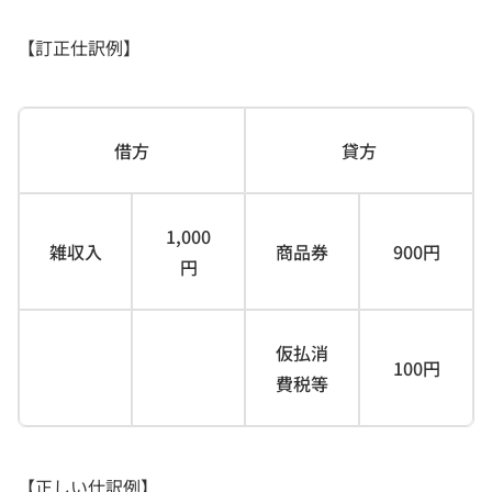
【訂正仕訳例】
借方
貸方
1,000
雑収入
商品券
900円
円
仮払消
100円
費税等
【正しい仕訳例】