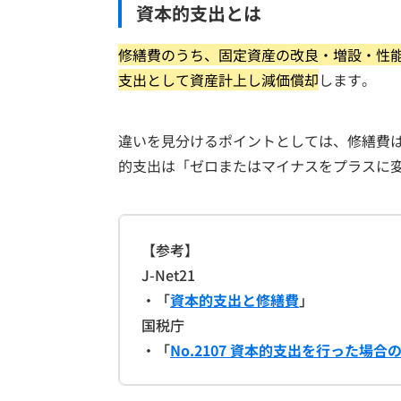
資本的支出とは
修繕費のうち、固定資産の改良・増設・性
支出として資産計上し減価償却
します。
違いを見分けるポイントとしては、修繕費
的支出は「ゼロまたはマイナスをプラスに
【参考】
J-Net21
・「
資本的支出と修繕費
」
国税庁
・「
No.2107 資本的支出を行った場合