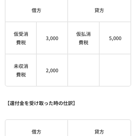
借方
貸方
仮受消
仮払消
3,000
5,000
費税
費税
未収消
2,000
費税
【還付金を受け取った時の仕訳】
借方
貸方