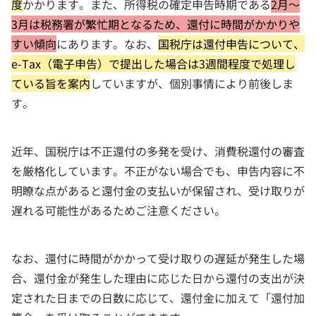
度
かかります。また、所得税の確定申告時期である
2月～
3月は税務署が繁忙期となるため、還付に時間がかかりや
すい傾向
にあります。なお、
国税庁は還付申告について、
e-Tax（電子申告）で提出した場合は3週間程度で処理し
ている旨を案内
していますが、個別事情により前後しま
す。
近年、国税庁は不正還付の多発を受け、消費税還付の審査
を厳格化しています。不正がない場合でも、申告内容に不
明瞭な点があると還付金の支払いが保留され、受け取りが
遅れる可能性があるためご注意ください。
なお、還付に時間がかかって受け取りの遅延が発生した場
合、還付金が発生した理由に応じた日から還付の支出が決
定された日までの日数に応じて、還付金に加えて「還付加