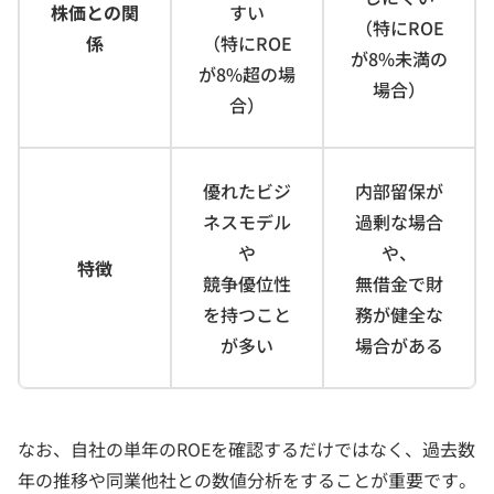
株価との関
すい
（特にROE
係
（特にROE
が8%未満の
が8%超の場
場合）
合）
優れたビジ
内部留保が
ネスモデル
過剰な場合
や
や、
特徴
競争優位性
無借金で財
を持つこと
務が健全な
が多い
場合がある
なお、自社の単年のROEを確認するだけではなく、過去数
年の推移や同業他社との数値分析をすることが重要です。