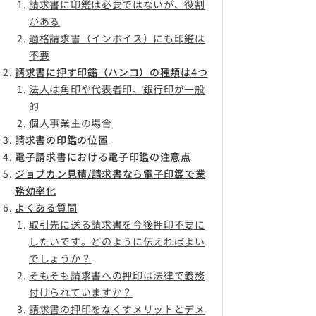
請求書に印鑑は必要ではないが、役割
がある
適格請求書（インボイス）にも印鑑は
不要
請求書に押す印鑑（ハンコ）の種類は4つ
法人は角印や代表者印、銀行印が一般
的
個人事業主の場合
請求書の印鑑の位置
電子請求書における電子印鑑の注意点
ジョブカン見積/請求書なら電子印鑑で業
務効率化
よくある質問
取引先に送る請求書を今後押印不要に
したいです。どのように伝えればよい
でしょうか？
そもそも請求書への押印は法律で義務
付けられていますか？
請求書の押印をなくすメリットとデメ