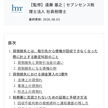
【監修】遠藤 基之 | セブンセンス税
理士法人 社員税理士
最終更新:
2026.08.03
目次
貸倒損失とは、取引先から債権が回収できなくなった
際に計上する勘定科目のこと
貸倒損失と貸倒引当金の違い
貸倒損失になる債権の例
貸倒損失における損金算入の3要件
法律上の貸倒れ
事実上の貸倒れ
形式上の貸倒れ
税務署に否認されないための証拠と手続き方法
回収不能判断の根拠資料と通知書面の残し方