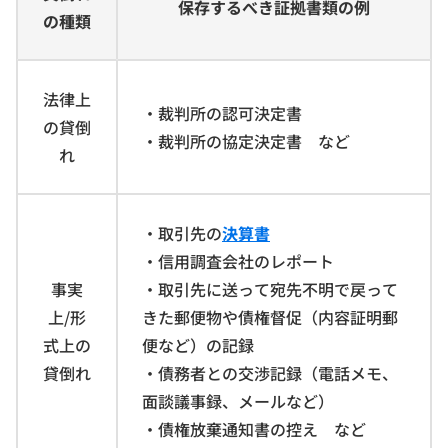
保存するべき証拠書類の例
の種類
法律上
・裁判所の認可決定書
の貸倒
・裁判所の協定決定書 など
れ
・取引先の
決算書
・信用調査会社のレポート
事実
・取引先に送って宛先不明で戻って
上/形
きた郵便物や債権督促（内容証明郵
式上の
便など）の記録
貸倒れ
・債務者との交渉記録（電話メモ、
面談議事録、メールなど）
・債権放棄通知書の控え など