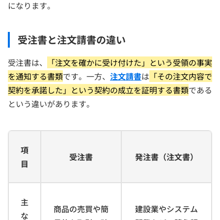
になります。
受注書と注文請書の違い
受注書は、
「注文を確かに受け付けた」という受領の事実
を通知する書類
です。一方、
注文請書
は
「その注文内容で
契約を承諾した」という契約の成立を証明する書類
である
という違いがあります。
項
受注書
発注書（注文書）
目
主
商品の売買や簡
建設業やシステム
な