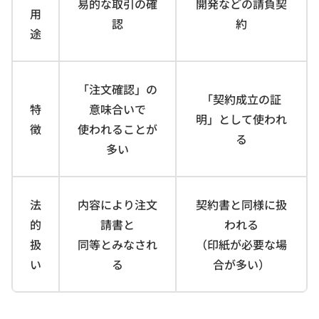
易的な取引の確
開発などの請負契
用
認
約
途
「注文確認」の
「契約成立の証
特
意味合いで
明」として使われ
徴
使われることが
る
多い
法
内容により注文
契約書と同様に扱
的
請書と
われる
扱
同等とみなされ
（印紙が必要な場
い
る
合が多い）