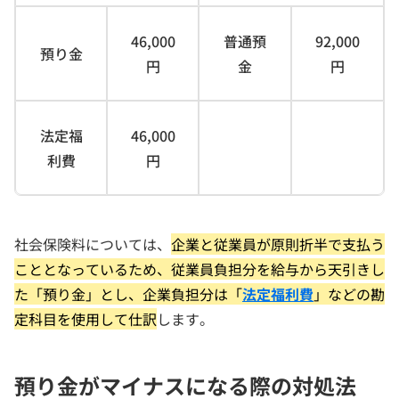
46,000
普通預
92,000
預り金
円
金
円
法定福
46,000
利費
円
社会保険料については、
企業と従業員が原則折半で支払う
こととなっているため、従業員負担分を給与から天引きし
た「預り金」とし、企業負担分は「
法定福利費
」などの勘
定科目を使用して仕訳
します。
預り金がマイナスになる際の対処法