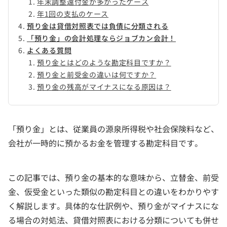
年末調整還付金が多かったケース
年1回の支払のケース
預り金は貸借対照表では負債に分類される
「預り金」の会計処理ならジョブカン会計！
よくある質問
預り金とはどのような勘定科目ですか？
預り金と前受金の違いは何ですか？
預り金の残高がマイナスになる原因は？
「預り金」とは、従業員の源泉所得税や社会保険料など、
会社が一時的に預かるお金を管理する勘定科目です。
この記事では、預り金の基本的な意味から、立替金、前受
金、仮受金といった類似の勘定科目との違いをわかりやす
く解説します。具体的な仕訳例や、預り金がマイナスにな
る場合の対処法、貸借対照表における分類についても併せ