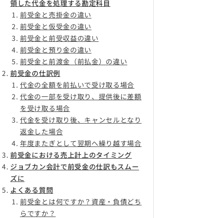
領した代金を処理する勘定科目
前受金と売掛金の違い
前受金と仮受金の違い
前受金と前受収益の違い
前受金と預り金の違い
前受金と前渡金（前払金）の違い
前受金の仕訳例
代金の全額を前払いで受け取る場合
代金の一部を受け取り、提供後に差額
を受け取る場合
代金を受け取り後、キャンセルとなり
返金した場合
年度またぎとして翌期へ繰り越す場合
前受金における売上計上のタイミング
ジョブカン会計で前受金の仕訳もスムー
ズに
よくある質問
前受金とは何ですか？資産・負債どち
らですか？