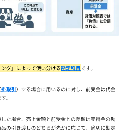
ミング」によって使い分ける
勘定科目
です。
（
掛取引
）する場合に用いるのに対し、前受金は代金
ます。
領した場合、売上金額と前受金との差額は売掛金の勘
商品の引き渡しのどちらが先かに応じて、適切に勘定