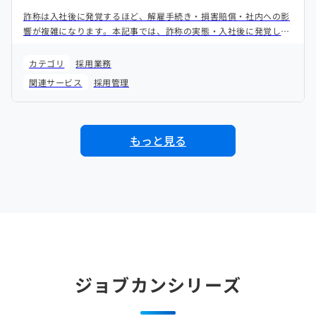
詐称は入社後に発覚するほど、解雇手続き・損害賠償・社内への影
響が複雑になります。本記事では、詐称の実態・入社後に発覚した
場合のリスク・そして最も重要な「入社前に防ぐための方法」を解
説します。
カテゴリ
採用業務
関連サービス
採用管理
もっと見る
ジョブカンシリーズ