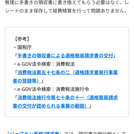
無理に手書きの領収書に書き換えてもらう必要はなく、レ
シートのまま保存して経費精算を行って問題ありません。
【参考】
・国税庁
「
手書きの領収書による適格簡易請求書の交付
」
・e-GOV法令検索：消費税法
「
消費税法第五十七条の二（適格請求書発行事業
者の登録等）
」
・e-GOV法令検索：消費税法施行令
「
消費税法施行令第七十条の十一（適格簡易請求
書の交付が認められる事業の範囲）
」
「
ジョブカン見積/請求書
」では、領収書の発行側として