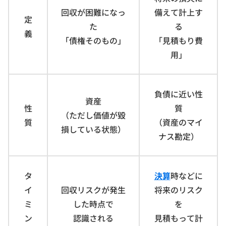
回収が困難になっ
備えて計上す
定
た
る
義
「債権そのもの」
「見積もり費
用」
負債に近い性
資産
性
質
（ただし価値が毀
質
（資産のマイ
損している状態）
ナス勘定）
タ
決算
時などに
イ
回収リスクが発生
将来のリスク
ミ
した時点で
を
ン
認識される
見積もって計