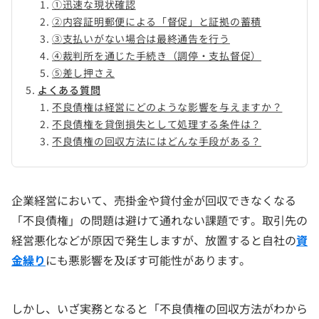
①迅速な現状確認
②内容証明郵便による「督促」と証拠の蓄積
③支払いがない場合は最終通告を行う
④裁判所を通じた手続き（調停・支払督促）
⑤差し押さえ
よくある質問
不良債権は経営にどのような影響を与えますか？
不良債権を貸倒損失として処理する条件は？
不良債権の回収方法にはどんな手段がある？
企業経営において、売掛金や貸付金が回収できなくなる
「不良債権」の問題は避けて通れない課題です。取引先の
経営悪化などが原因で発生しますが、放置すると自社の
資
金繰り
にも悪影響を及ぼす可能性があります。
しかし、いざ実務となると「不良債権の回収方法がわから