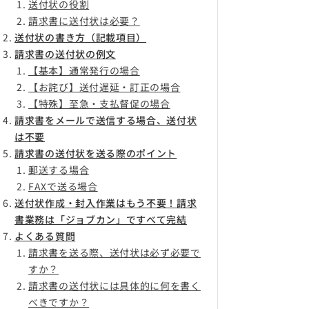
送付状の役割
請求書に送付状は必要？
送付状の書き方（記載項目）
請求書の送付状の例文
【基本】通常発行の場合
【お詫び】送付遅延・訂正の場合
【特殊】至急・支払督促の場合
請求書をメールで送信する場合、送付状
は不要
請求書の送付状を送る際のポイント
郵送する場合
FAXで送る場合
送付状作成・封入作業はもう不要！請求
書業務は「ジョブカン」ですべて完結
よくある質問
請求書を送る際、送付状は必ず必要で
すか？
請求書の送付状には具体的に何を書く
べきですか？