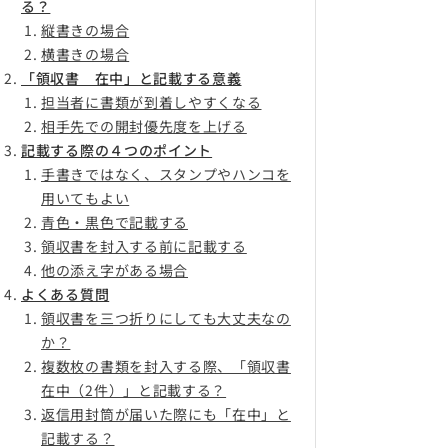
る？
縦書きの場合
横書きの場合
「領収書 在中」と記載する意義
担当者に書類が到着しやすくなる
相手先での開封優先度を上げる
記載する際の４つのポイント
手書きではなく、スタンプやハンコを
用いてもよい
青色・黒色で記載する
領収書を封入する前に記載する
他の添え字がある場合
よくある質問
領収書を三つ折りにしても大丈夫なの
か？
複数枚の書類を封入する際、「領収書
在中（2件）」と記載する？
返信用封筒が届いた際にも「在中」と
記載する？