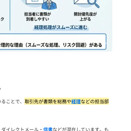
る
いることで、
取引先が書類を総務や
経理
などの担当部
・ダイレクトメール・
信書
などが混在しています。も