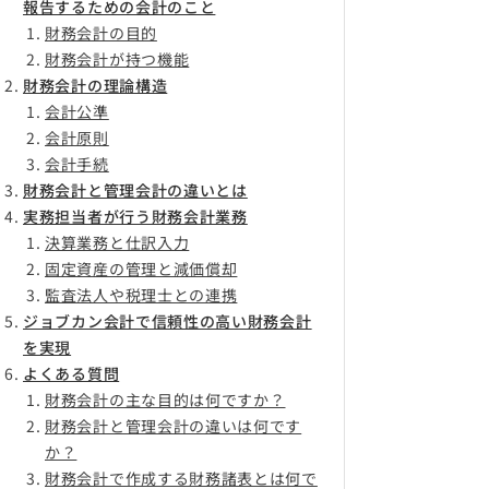
報告するための会計のこと
財務会計の目的
財務会計が持つ機能
財務会計の理論構造
会計公準
会計原則
会計手続
財務会計と管理会計の違いとは
実務担当者が行う財務会計業務
決算業務と仕訳入力
固定資産の管理と減価償却
監査法人や税理士との連携
ジョブカン会計で信頼性の高い財務会計
を実現
よくある質問
財務会計の主な目的は何ですか？
財務会計と管理会計の違いは何です
か？
財務会計で作成する財務諸表とは何で