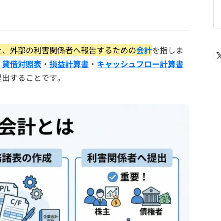
を、外部の利害関係者へ報告するための
会計
を指しま
、
貸借対照表
・
損益計算書
・
キャッシュフロー計算書
提出することです。