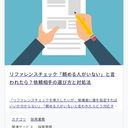
リファレンスチェック「頼める人がいない」と言
われたら？依頼相手の選び方と対処法
「リファレンスチェックを導入したいが、候補者に誰を指定すれば
いいか分からない」「頼める人がいないと言われたらどう対応すれ
ばいいか」——こうした実務的な疑問が、導入の一歩手前でブレー
キになることがあります。本記事では、リファレンス先の選定基準
カテゴリ
採用業務
から、候補者の断りパターンへの具体的な対応まで解説します。
関連サービス
採用管理