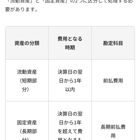
「流動資産」と「固定資産」の2つに区分して処理する必
要があります。
費用となる
資産の分類
勘定科目
時期
流動資産
決算日の翌
（短期部
日から1年
前払費用
分）
以内
決算日の翌
固定資産
日から1年
長期前払費
（長期部
を超えて費
用
分）
用となるも