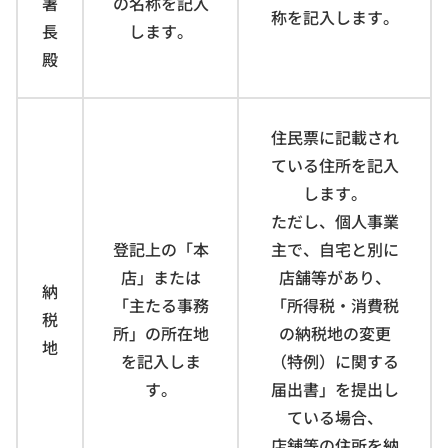
署
の名称を記入
称を記入します。
長
します。
殿
住民票に記載され
ている住所を記入
します。
ただし、個人事業
登記上の「本
主で、自宅と別に
店」または
店舗等があり、
納
「主たる事務
「所得税・消費税
税
所」の所在地
の納税地の変更
地
を記入しま
（特例）に関する
す。
届出書」を提出し
ている場合、
店舗等の住所を納