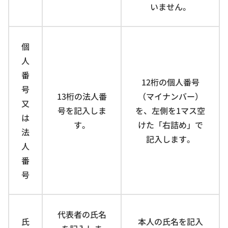
いません。
個
人
番
12桁の個人番号
号
13桁の法人番
（マイナンバー）
又
号を記入しま
を、左側を1マス空
は
す。
けた「右詰め」で
法
記入します。
人
番
号
代表者の氏名
氏
本人の氏名を記入