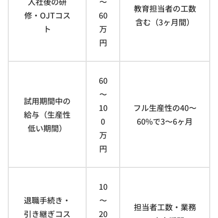
入社後の研
〜
教育担当者の工数
修・OJTコス
60
含む（3ヶ月間）
ト
万
円
60
〜
試用期間中の
10
フル生産性の40〜
給与（生産性
0
60%で3〜6ヶ月
低い期間）
万
円
10
退職手続き・
〜
担当者工数・業務
引き継ぎコス
20