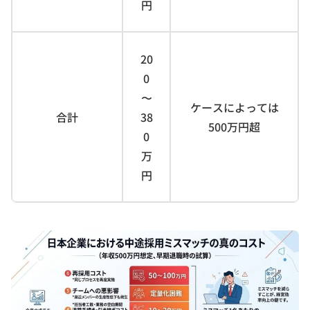
円
20
0
〜
ケースによっては
合計
38
500万円超
0
万
円