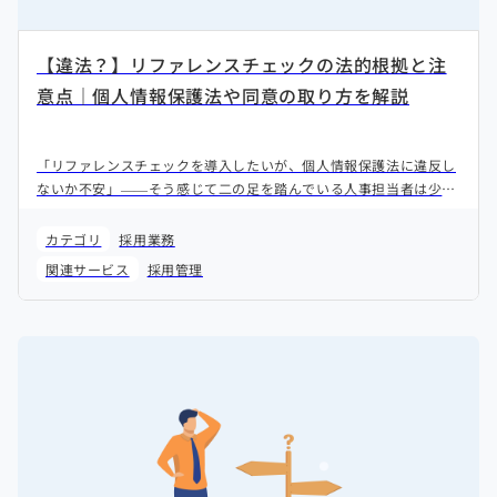
【違法？】リファレンスチェックの法的根拠と注
意点｜個人情報保護法や同意の取り方を解説
「リファレンスチェックを導入したいが、個人情報保護法に違反し
ないか不安」——そう感じて二の足を踏んでいる人事担当者は少な
くありません。本記事では、リファレンスチェックの法的根拠を整
理し、合法的に実施するための具体的な手順をわかりやすく解説し
カテゴリ
採用業務
ます。
関連サービス
採用管理