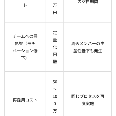
の空白期間
ト
万
円
定
チームへの悪
量
影響（モチ
周辺メンバーの生
化
ベーション低
産性低下も発生
困
下）
難
50
〜
10
同じプロセスを再
再採用コスト
0
度実施
万